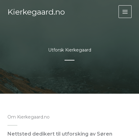
Hopp
Kierkegaard.no
rett
MAIN
til
innholdet
MEN
Utforsk Kierkegaard
Om Kierkegaard.no
Nettsted dedikert til utforsking av Søren