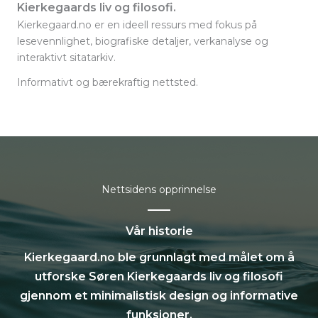
Kierkegaards liv og filosofi.
Kierkegaard.no er en ideell ressurs med fokus på
lesevennlighet, biografiske detaljer, verkanalyse og
interaktivt sitatarkiv.
Informativt og bærekraftig nettsted.
Nettsidens opprinnelse
Vår historie
Kierkegaard.no ble grunnlagt med målet om å
utforske Søren Kierkegaards liv og filosofi
gjennom et minimalistisk design og informative
funksjoner.