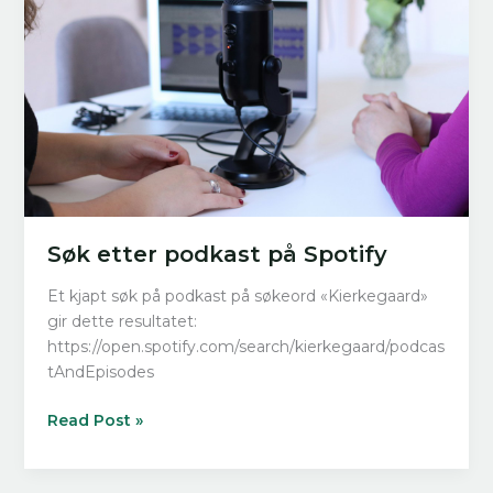
Søk etter podkast på Spotify
Et kjapt søk på podkast på søkeord «Kierkegaard»
gir dette resultatet:
https://open.spotify.com/search/kierkegaard/podcas
tAndEpisodes
Søk
Read Post »
etter
podkast