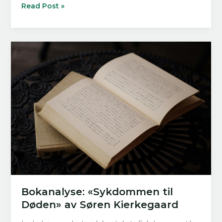
Bokanalyse:
Read Post »
«Filosofiske
Smuler
–
eller
En
Smule
Filosofi»
av
Søren
Kierkegaard
Bokanalyse: «Sykdommen til
Døden» av Søren Kierkegaard