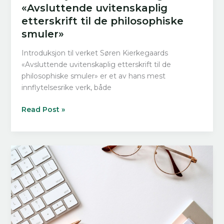
«Avsluttende uvitenskaplig
etterskrift til de philosophiske
smuler»
Introduksjon til verket Søren Kierkegaards
«Avsluttende uvitenskaplig etterskrift til de
philosophiske smuler» er et av hans mest
innflytelsesrike verk, både
Bokanalyse:
Read Post »
Søren
Kierkegaards
«Avsluttende
uvitenskaplig
etterskrift
til
de
philosophiske
smuler»