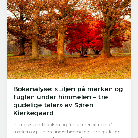
–
Dialektisk
Lyrikk»
av
Søren
Kierkegaard
Bokanalyse: «Liljen på marken og
fuglen under himmelen – tre
gudelige taler» av Søren
Kierkegaard
Introduksjon til boken og forfatteren «Liljen på
marken og fuglen under himmelen – tre gudelige