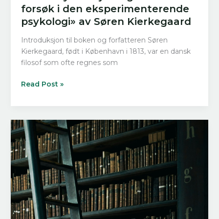
forsøk i den eksperimenterende
psykologi» av Søren Kierkegaard
Introduksjon til boken og forfatteren Søren
Kierkegaard, født i København i 1813, var en dansk
filosof som ofte regnes som
Bokanalyse:
Read Post »
«Gjentagelsen
–
et
forsøk
i
den
eksperimenterende
psykologi»
av
Søren
Kierkegaard