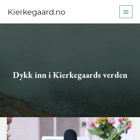
Hopp
Kierkegaard.no
rett
MAIN
til
innholdet
MEN
Dykk inn i Kierkegaards verden