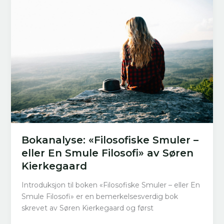
Kierkegaard
Bokanalyse: «Filosofiske Smuler –
eller En Smule Filosofi» av Søren
Kierkegaard
Introduksjon til boken «Filosofiske Smuler – eller En
Smule Filosofi» er en bemerkelsesverdig bok
skrevet av Søren Kierkegaard og først