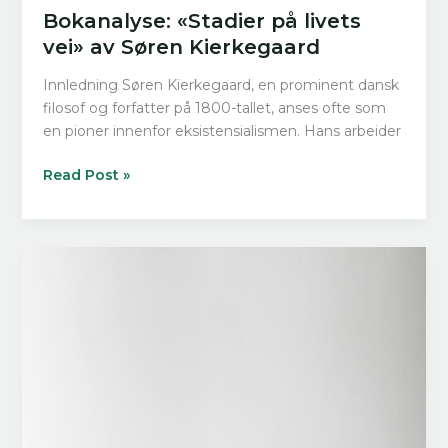
Bokanalyse: «Stadier på livets
vei» av Søren Kierkegaard
Innledning Søren Kierkegaard, en prominent dansk
filosof og forfatter på 1800-tallet, anses ofte som
en pioner innenfor eksistensialismen. Hans arbeider
Bokanalyse:
Read Post »
«Stadier
på
livets
vei»
av
Søren
Kierkegaard