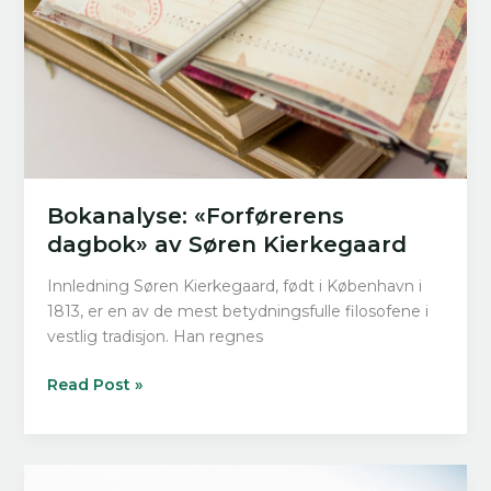
Bokanalyse: «Forførerens
dagbok» av Søren Kierkegaard
Innledning Søren Kierkegaard, født i København i
1813, er en av de mest betydningsfulle filosofene i
vestlig tradisjon. Han regnes
Bokanalyse:
Read Post »
«Forførerens
dagbok»
av
Søren