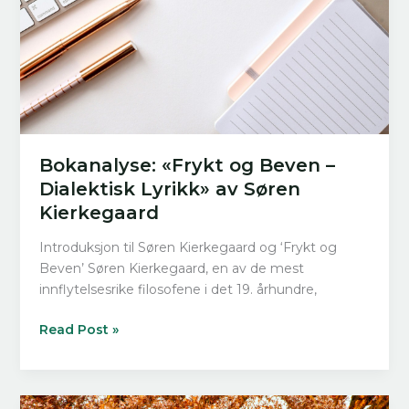
Bokanalyse: «Frykt og Beven –
Dialektisk Lyrikk» av Søren
Kierkegaard
Introduksjon til Søren Kierkegaard og ‘Frykt og
Beven’ Søren Kierkegaard, en av de mest
innflytelsesrike filosofene i det 19. århundre,
Bokanalyse:
Read Post »
«Frykt
og
Beven