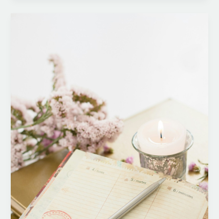
–
Den
fromme
spotteren»
av
Trond
Berg
Eriksen