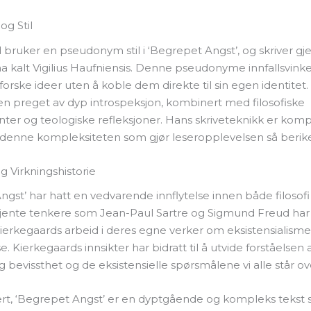
og Stil
 bruker en pseudonym stil i ‘Begrepet Angst’, og skriver 
na kalt Vigilius Haufniensis. Denne pseudonyme innfallsvink
utforske ideer uten å koble dem direkte til sin egen identitet. S
ken preget av dyp introspeksjon, kombinert med filosofiske
er og teologiske refleksjoner. Hans skriveteknikk er kom
 denne kompleksiteten som gjør leseropplevelsen så berik
g Virkningshistorie
gst’ har hatt en vedvarende innflytelse innen både filosofi
Kjente tenkere som Jean-Paul Sartre og Sigmund Freud ha
 Kierkegaards arbeid i deres egne verker om eksistensialism
. Kierkegaards innsikter har bidratt til å utvide forståelsen 
bevissthet og de eksistensielle spørsmålene vi alle står ov
, ‘Begrepet Angst’ er en dyptgående og kompleks tekst 