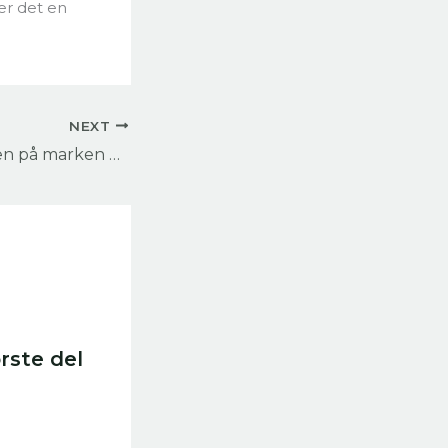
er det en
NEXT
Bokanalyse: «Liljen på marken og fuglen under himmelen – tre gudelige taler» av Søren Kierkegaard
rste del