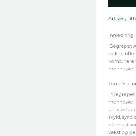
Artikler
,
Lit
Innledning
‘Begrepet An
boken utfor
kombinere te
menneskelig
Tematisk In
I ‘Begrepet
menneskelig
uttrykk for
skyld, synd 
på angst so
vekst og per