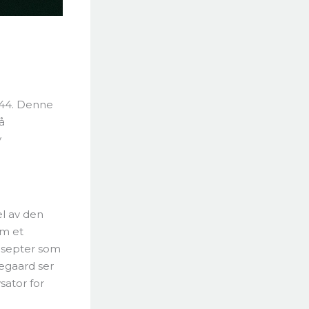
1844. Denne
å
v
l av den
om et
onsepter som
kegaard ser
sator for