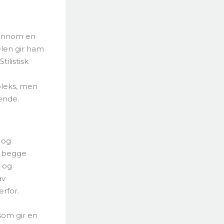
gjennom en
elen gir ham
tilistisk
pleks, men
ende.
 og
r begge
e og
av
erfor.
som gir en