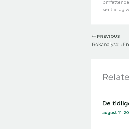
omfattende 
sentral og va
PREVIOUS
Relat
De tidlig
august 11, 2