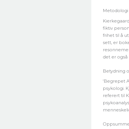
Metodologi 
Kierkegaard
fiktiv perso
frihet til å 
sett, er bo
resonnement
det er også
Betydning o
‘Begrepet An
psykologi. 
referert til
psykoanalyse
menneskelig 
Oppsummert