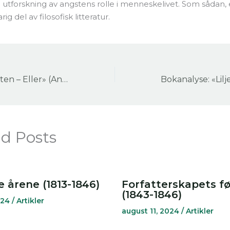
utforskning av angstens rolle i menneskelivet. Som sådan, 
rig del av filosofisk litteratur.
Bokanalyse: «Enten – Eller» (Andre del) av Søren Kierkegaard
ed Posts
e årene (1813-1846)
Forfatterskapets fø
(1843-1846)
024
/
Artikler
august 11, 2024
/
Artikler