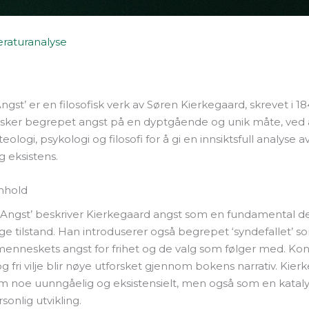
teraturanalyse
gst’ er en filosofisk verk av Søren Kierkegaard, skrevet i 
sker begrepet angst på en dyptgående og unik måte, ved 
ologi, psykologi og filosofi for å gi en innsiktsfull analyse a
 eksistens.
nhold
 Angst’ beskriver Kierkegaard angst som en fundamental de
e tilstand. Han introduserer også begrepet ‘syndefallet’ s
 menneskets angst for frihet og de valg som følger med. K
og fri vilje blir nøye utforsket gjennom bokens narrativ. Kier
m noe uunngåelig og eksistensielt, men også som en kataly
sonlig utvikling.